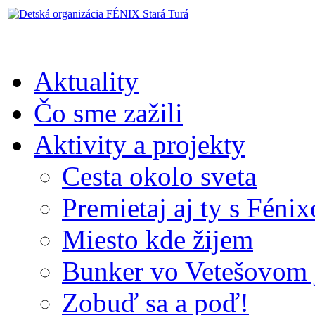
Aktuality
Čo sme zažili
Aktivity a projekty
Cesta okolo sveta
Premietaj aj ty s Féni
Miesto kde žijem
Bunker vo Vetešovom 
Zobuď sa a poď!