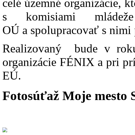
celé územné organizácie, k
s komisiami mládeže
OÚ a spolupracovať s nimi 
Realizovaný bude v roku 
organizácie FÉNIX a pri prí
EÚ.
Fotosúťaž Moje mesto 