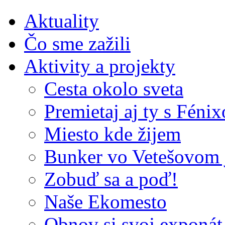
Aktuality
Čo sme zažili
Aktivity a projekty
Cesta okolo sveta
Premietaj aj ty s Féni
Miesto kde žijem
Bunker vo Vetešovom 
Zobuď sa a poď!
Naše Ekomesto
Obnov si svoj exponát