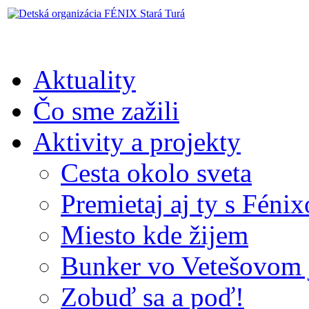
Aktuality
Čo sme zažili
Aktivity a projekty
Cesta okolo sveta
Premietaj aj ty s Féni
Miesto kde žijem
Bunker vo Vetešovom 
Zobuď sa a poď!