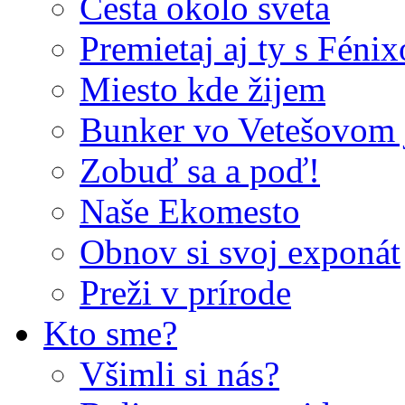
Cesta okolo sveta
Premietaj aj ty s Féni
Miesto kde žijem
Bunker vo Vetešovom 
Zobuď sa a poď!
Naše Ekomesto
Obnov si svoj exponát
Preži v prírode
Kto sme?
Všimli si nás?