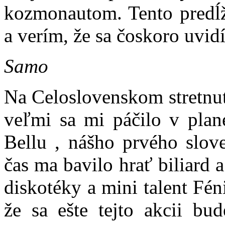
kozmonautom. Tento predĺž
a verím, že sa čoskoro uvid
Samo
Na Celoslovenskom stretnut
veľmi sa mi páčilo v plane
Bellu , nášho prvého slo
čas ma bavilo hrať biliard
diskotéky a mini talent Fé
že sa ešte tejto akcii bu