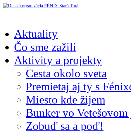
Aktuality
Čo sme zažili
Aktivity a projekty
Cesta okolo sveta
Premietaj aj ty s Féni
Miesto kde žijem
Bunker vo Vetešovom 
Zobuď sa a poď!