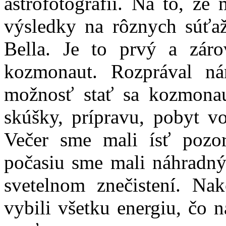
astrofotografií. Na to, že
výsledky na rôznych súťa
Bella. Je to prvý a záro
kozmonaut. Rozprával n
možnosť stať sa kozmonau
skúšky, prípravu, pobyt v
Večer sme mali ísť pozor
počasiu sme mali náhradn
svetelnom znečistení. Na
vybili všetku energiu, čo 