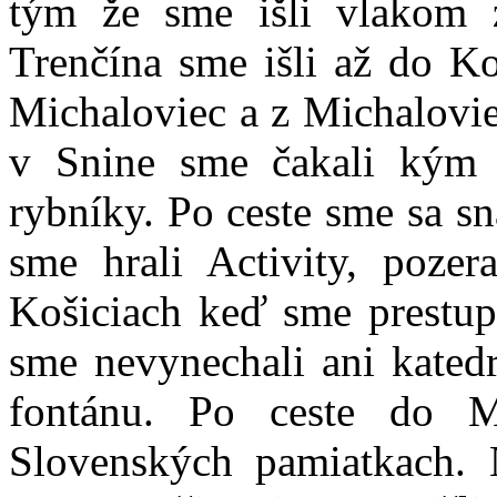
tým že sme išli vlakom z
Trenčína sme išli až do Ko
Michaloviec a z Michalovie
v Snine sme čakali kým 
rybníky. Po ceste sme sa sna
sme hrali Activity, poze
Košiciach keď sme prestup
sme nevynechali ani katedr
fontánu. Po ceste do M
Slovenských pamiatkach. 