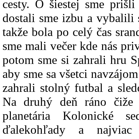
cesty. O šiestej sme prišl
dostali sme izbu a vybalil
takže bola po celý čas sran
sme mali večer kde nás priv
potom sme si zahrali hru Sp
aby sme sa všetci navzájom
zahrali stolný futbal a sle
Na druhý deň ráno čiže 
planetária Kolonické s
ďalekohľady a najvia