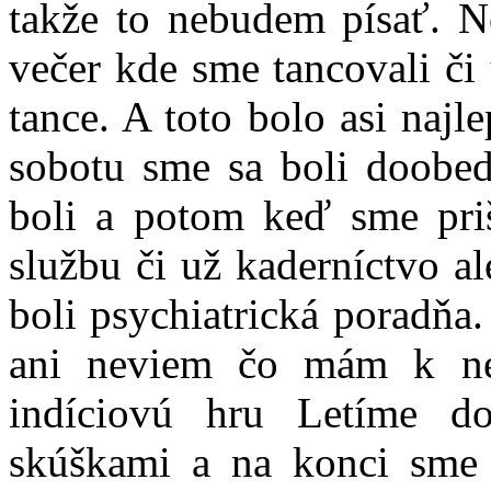
takže to nebudem písať. 
večer kde sme tancovali či
tance. A toto bolo asi najl
sobotu sme sa boli doobed
boli a potom keď sme priš
službu či už kaderníctvo a
boli psychiatrická poradňa
ani neviem čo mám k ne
indíciovú hru Letíme d
skúškami a na konci sme s