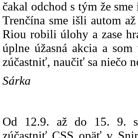
čakal odchod s tým že sme i
Trenčína sme išli autom až
Riou robili úlohy a zase hr
úplne úžasná akcia a som 
zúčastniť, naučiť sa niečo n
Sárka
Od 12.9. až do 15. 9. 
zúčastniť CSS opäť v Snin