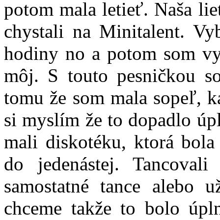
potom mala letieť. Naša liet
chystali na Minitalent. Vy
hodiny no a potom som vyb
môj. S touto pesničkou so
tomu že som mala sopeľ, ka
si myslím že to dopadlo úp
mali diskotéku, ktorá bola
do jedenástej. Tancoval
samostatné tance alebo 
chceme takže to bolo úpl