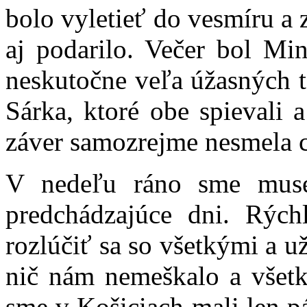
bolo vyletieť do vesmíru a 
aj podarilo. Večer bol Min
neskutočne veľa úžasných t
Sárka, ktoré obe spievali 
záver samozrejme nesmela 
V nedeľu ráno sme musel
predchádzajúce dni. Rýchl
rozlúčiť sa so všetkými a u
nič nám nemeškalo a všetko
sme v Košiciach mali len p