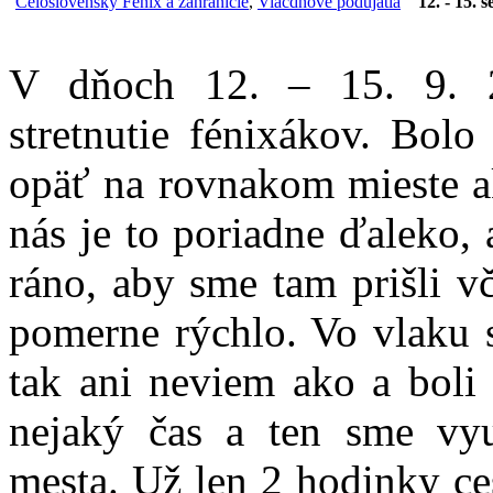
Celoslovenský Fénix a zahraničie
,
Viacdňové podujatia
12. - 15.
V dňoch 12. – 15. 9. 2
stretnutie fénixákov. Bolo
opäť na rovnakom mieste a
nás je to poriadne ďaleko,
ráno, aby sme tam prišli vč
pomerne rýchlo. Vo vlaku 
tak ani neviem ako a boli
nejaký čas a ten sme vyu
mesta. Už len 2 hodinky ces