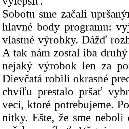
vylepšiť.
Sobotu sme začali upršan
hlavné body programu: vyj
vlastné výrobky. Dážď rozh
A tak nám zostal iba druhý
nejaký výrobok len za po
Dievčatá robili okrasné pr
chvíľu prestalo pršať vybr
veci, ktoré potrebujeme. P
nitky. Ešte, že sme neboli