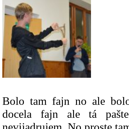
Bolo tam fajn no ale bolo
docela fajn ale tá paš
nevijadrujem. No proste ta