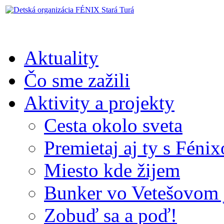
Aktuality
Čo sme zažili
Aktivity a projekty
Cesta okolo sveta
Premietaj aj ty s Féni
Miesto kde žijem
Bunker vo Vetešovom 
Zobuď sa a poď!