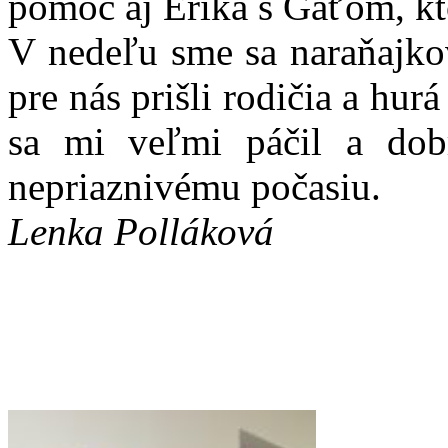
pomoc aj Erika s Gaťom, ktor
V nedeľu sme sa naraňajkov
pre nás prišli rodičia a hu
sa mi veľmi páčil a dob
nepriaznivému počasiu.
Lenka Polláková