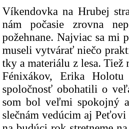
Víkendovka na Hrubej stra
nám počasie zrovna nep
požehnane. Najviac sa mi p
museli vytvárať niečo prak
tky a materiálu z lesa. Tiež
Fénixákov, Erika Holotu
spoločnosť obohatili o ve
som bol veľmi spokojný a
slečnám vedúcim aj Peťovi 
na budúci rok stretneme na 