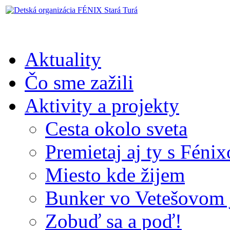
Aktuality
Čo sme zažili
Aktivity a projekty
Cesta okolo sveta
Premietaj aj ty s Féni
Miesto kde žijem
Bunker vo Vetešovom 
Zobuď sa a poď!