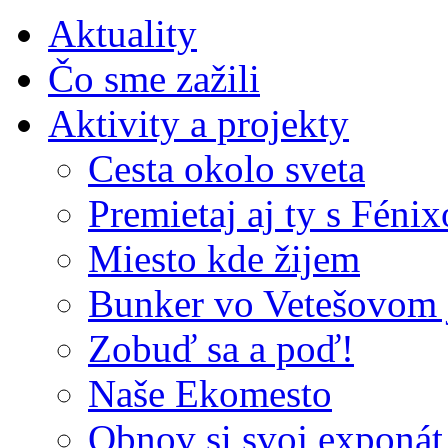
Aktuality
Čo sme zažili
Aktivity a projekty
Cesta okolo sveta
Premietaj aj ty s Féni
Miesto kde žijem
Bunker vo Vetešovom 
Zobuď sa a poď!
Naše Ekomesto
Obnov si svoj exponát