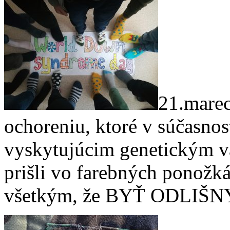
21.mare
ochoreniu, ktoré v súčasnosti
vyskytujúcim genetickým 
prišli vo farebných ponožk
všetkým, že BYŤ ODLIŠ