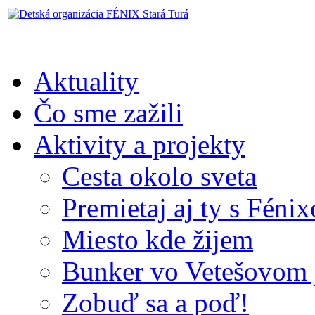
Aktuality
Čo sme zažili
Aktivity a projekty
Cesta okolo sveta
Premietaj aj ty s Féni
Miesto kde žijem
Bunker vo Vetešovom 
Zobuď sa a poď!